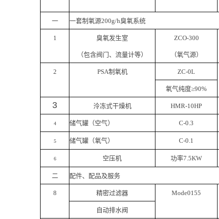
一
一套制氧源
2
00g/h臭氧系统
1
臭氧发生室
ZCO
-3
00
（包含阀门、流量计等）
（氧气源）
2
PSA制氧机
Z
C
-
0L
氧气纯度≥90%
3
泠冻式干燥机
HMR-10HP
储气罐（空气）
C-0.3
4
储气罐（氧气）
C-0.1
5
空压机
功率7.5KW
6
二
配件、配品及服务
8
精密过滤器
Mode0155
自动排水阀