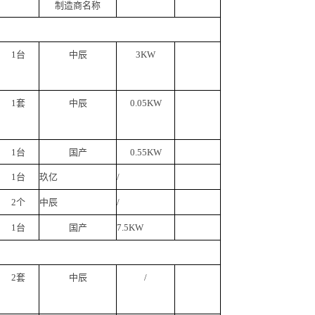
制造商名称
1台
中辰
3
KW
1套
中辰
0.05KW
1台
国产
0.55KW
1台
玖亿
/
2个
中辰
/
1台
国产
7.5KW
2套
中辰
/