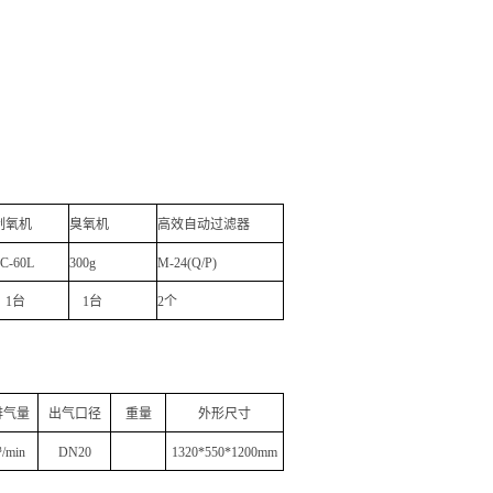
制氧机
臭氧机
高效自动过滤器
ZC
-60L
300g
M-24(Q/P)
1台
1台
2个
排气量
出气口径
重量
外形尺寸
/min
DN20
1320*550*1200mm