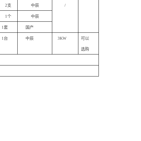
2支
中辰
/
1个
中辰
1套
国产
1台
中辰
3KW
可以
选购