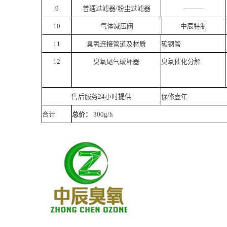
9
普通过滤器/粉尘过滤器
———
10
气体减压阀
中辰
特制
11
臭氧连接管道及材质
碳钢管
12
臭氧尾气破坏器
臭氧催化分解
售后服务24小时提供
保修壹年
合计
总价：
300g/h