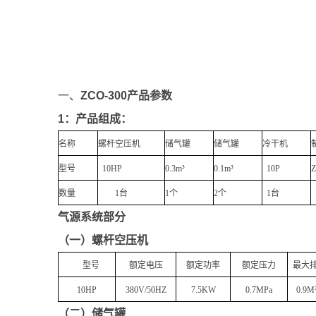
一、
Z
CO
-3
00产品参数
1：产品组成：
名称
螺杆空压机
储气罐
储气罐
冷干机
型号
10HP
0.3m³
0.1m³
10P
数量
1台
1个
2个
1台
气源系统部分
（一）螺杆空压机
型号
额定电压
额定功率
额定压力
最大
10HP
380V/50HZ
7.5KW
0.7MPa
0.9M³
（二）储气罐