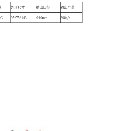
量
外形尺寸
输出口径
输出产量
KG
95*75*143
Φ
10mm
300g/h