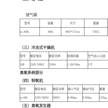
储气罐
型号
容量
尺寸
重量
zc
-300L
300L
Φ
65*172cm
75KG
（三）冷冻式干燥机
型号
额定电压
额定功率
处理风量
空气出入口径
10P
220V/50HZ
550W
1.5M³/Min
1寸
臭氧系统部分
（四）制氧机
型号
额定电压
额定功率
输入气压
输出气压
重量
zc-6
0L
220V/50HZ
500W
0.4Mpa
0.3Mpa
125kg
（五）臭氧发生器