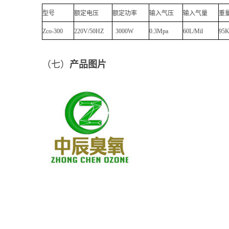
型号
额定电压
额定功率
输入气压
输入气量
重
Zco-300
220V/50HZ
3000W
0.3Mpa
60L/Mil
95
（七）
产品图片