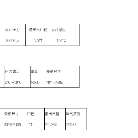
设计压力
进出气口径
设计温度
0.84Mpa
1.5
寸
150
℃
压力露点
重量
外形尺寸
2℃～10℃
40KG
70*40*68cm
外形尺寸
口径
输出气量
氧气浓度
85*60*185
1
寸
60L/Mil
93%
±
3