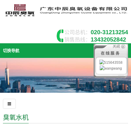
020-31213254
公司总机：
13432052842
销售热线：
切换导航
臭氧水机