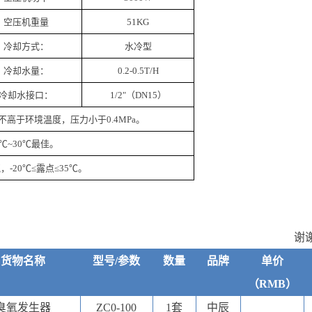
空压机重量
51KG
冷却方式：
水冷型
冷却水量：
0.2-0.5T/H
冷却水接口：
1/2"（DN15）
高于环境温度，压力小于0.4MPa。
0℃~30℃最佳。
，-20℃≤露点≤35℃。
谢
货物
名称
型号/
参数
数量
品牌
单价
（
RMB）
臭氧发生器
ZC0-100
1套
中辰