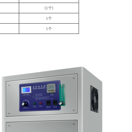
（
1
个
）
1
个
1
个