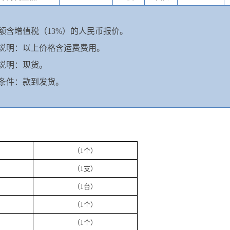
额
含
增值税（
13%）的人民币报价。
说明：以上价格含运费费用。
说明：现货。
条件：款到发货。
（
1
个）
（
1
支）
（
1
台
）
（
1
个）
（
1
个）