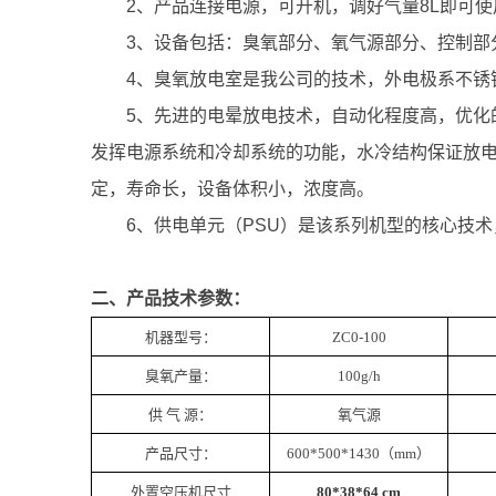
2、产品连接电源，可开机，
调好气量
8L即可
3、设备包括：臭氧部分、氧气源部分、控制部
4、臭氧放电室是我公司的技术，外电极系不锈
5
、先进的电晕放电技术，自动化程度高，优化
发挥电源系统和冷却系统的功能，水冷结构保证放
定，寿命长，设备体积小，浓度高。
6
、供电单元（
PSU）是该系列机型的核心技
二、产品技术参数：
机器型号：
ZC0-100
臭氧产量：
100g/h
供 气 源：
氧气源
产品尺寸：
600*500*1430
（
m
m）
外置空压机尺寸
80*38*64 cm