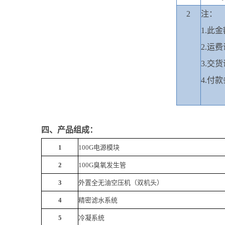
2
注：
1.
此金
2.
运费
3.
交货
4.
付款
四、产品组成：
1
100
G
电源模块
2
100
G
臭氧发生管
3
外置全无油空压机（双机头）
4
精密滤水系统
5
冷凝系统