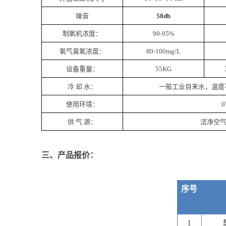
噪音
50db
制氧机浓度：
90-95%
氧气臭氧浓度：
80-100mg/L
设备重量：
55KG
冷 却 水：
一般工业自来水，温度不
使用环境：
供 气 源：
洁净空气
三、产品报价：
序号
1