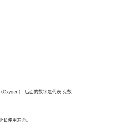
xygen
）
后面的数字是代表
克数
延长使用寿命。