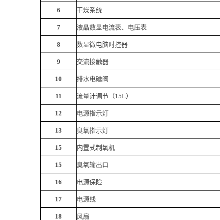
6
干燥系统
7
液晶数显
电流表
、
电压表
8
数显微电脑时控器
9
交流接触器
10
排水电磁阀
11
流量计
调节
（
15L
）
12
电源指示灯
13
臭氧指示灯
15
内置式制氧机
15
臭氧输出口
16
电源保险
17
电源线
18
风扇