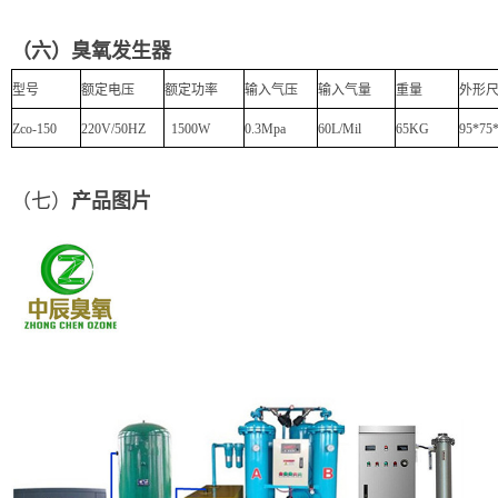
（六）臭氧发生器
型号
额定电压
额定功率
输入气压
输入气量
重量
外形
Zco-150
220V/50HZ
1500W
0.3Mpa
60L/Mil
65KG
95*75
（七）
产品图片