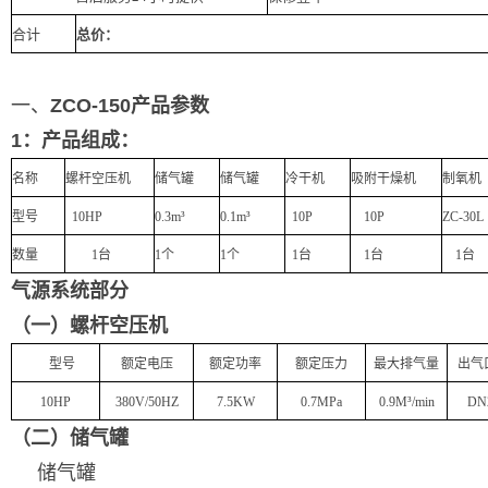
合计
总价：
一、
Z
CO
-15
0产品参数
1：产品组成：
名称
螺杆空压机
储气罐
储气罐
冷干机
吸附干燥机
制氧机
型号
10HP
0.3m³
0.1m³
10P
10P
ZC
-30L
数量
1台
1个
1个
1台
1台
1台
气源系统部分
（一）螺杆空压机
型号
额定电压
额定功率
额定压力
最大排气量
出气
10HP
380V/50HZ
7.5KW
0.7MPa
0.9M³/min
DN
（二）储气罐
储气罐