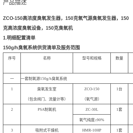
产品描述
ZCO-150高浓度臭氧发生器，150克氧气源臭氧发生器，150
克高浓度臭氧设备，150克臭氧机
1.明细配置清单
150g/h臭氧系统供货清单及服务范围
序号
名称
型号和规格
数量
一
一套制氧源15
0g/h臭氧系统
1
臭氧发生室
ZCO
-15
0
1台
（包含阀门、流量计等）
（氧气源）
2
PSA制氧机
Z
C
-3
0L
1套
氧气纯度≥90%
3
吸附式干燥机
HMR-10HP
1套