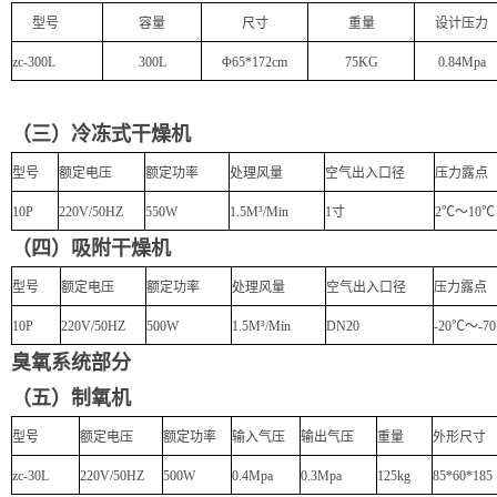
型号
容量
尺寸
重量
设计压力
zc
-300L
300L
Φ
65*172cm
75KG
0.84Mpa
（三）冷冻式干燥机
型号
额定电压
额定功率
处理风量
空气出入口径
压力露点
10P
220V/50HZ
550W
1.5M³/Min
1寸
2℃～10℃
（四）吸附干燥机
型号
额定电压
额定功率
处理风量
空气出入口径
压力露点
10P
220V/50HZ
500W
1.5M³/Min
DN20
-20℃～-70
臭氧系统部分
（五）制氧机
型号
额定电压
额定功率
输入气压
输出气压
重量
外形尺寸
zc
-3
0L
220V/50HZ
500W
0.4Mpa
0.3Mpa
125kg
85*60*185